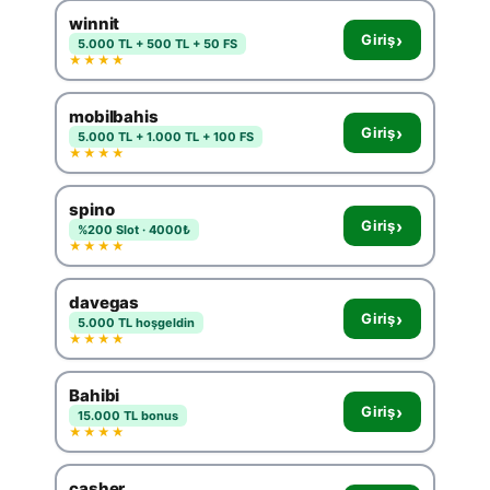
winnit
›
Giriş
5.000 TL + 500 TL + 50 FS
★★★★
mobilbahis
›
Giriş
5.000 TL + 1.000 TL + 100 FS
★★★★
spino
›
Giriş
%200 Slot · 4000₺
★★★★
davegas
›
Giriş
5.000 TL hoşgeldin
★★★★
Bahibi
›
Giriş
15.000 TL bonus
★★★★
casher