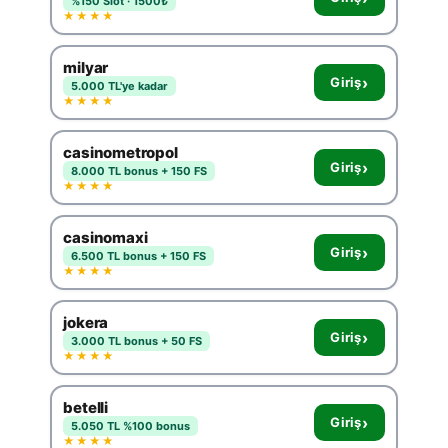
%150 Slot · 1500₺
★★★★
milyar
›
Giriş
5.000 TL'ye kadar
★★★★
casinometropol
›
Giriş
8.000 TL bonus + 150 FS
★★★★
casinomaxi
›
Giriş
6.500 TL bonus + 150 FS
★★★★
jokera
›
Giriş
3.000 TL bonus + 50 FS
★★★★
betelli
›
Giriş
5.050 TL %100 bonus
★★★★