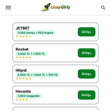
JETBET
›
Giriş
%300 bonus + 500 Kupon
★★★★★
Rexbet
›
Giriş
3.000 TL + 1.500 TL
★★★★★
Hitpot
›
Giriş
5.000 TL + 1.000 TL + 100 FS
★★★★★
Hovarda
›
Giriş
%300 hoşgeldin
★★★★