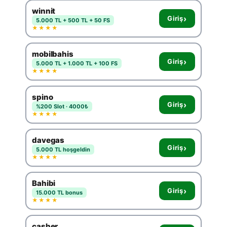
winnit
›
Giriş
5.000 TL + 500 TL + 50 FS
★★★★
mobilbahis
›
Giriş
5.000 TL + 1.000 TL + 100 FS
★★★★
spino
›
Giriş
%200 Slot · 4000₺
★★★★
davegas
›
Giriş
5.000 TL hoşgeldin
★★★★
Bahibi
›
Giriş
15.000 TL bonus
★★★★
casher