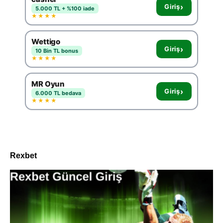
›
Giriş
5.000 TL + %100 iade
★★★★
Wettigo
›
Giriş
10 Bin TL bonus
★★★★
MR Oyun
›
Giriş
6.000 TL bedava
★★★★
Rexbet