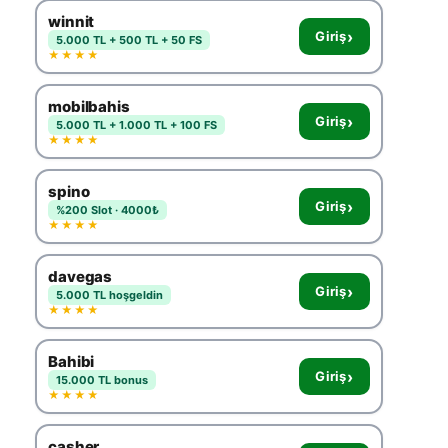
winnit
›
Giriş
5.000 TL + 500 TL + 50 FS
★★★★
mobilbahis
›
Giriş
5.000 TL + 1.000 TL + 100 FS
★★★★
spino
›
Giriş
%200 Slot · 4000₺
★★★★
davegas
›
Giriş
5.000 TL hoşgeldin
★★★★
Bahibi
›
Giriş
15.000 TL bonus
★★★★
casher