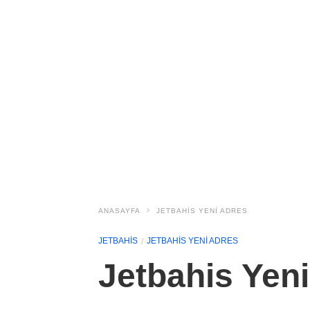
ANASAYFA
JETBAHIS YENI ADRES
JETBAHIS
JETBAHIS YENI ADRES
Jetbahis Yen