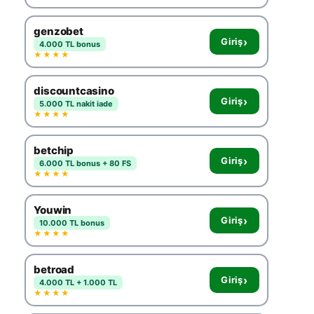
genzobet
›
Giriş
4.000 TL bonus
★★★★
discountcasino
›
Giriş
5.000 TL nakit iade
★★★★
betchip
›
Giriş
6.000 TL bonus + 80 FS
★★★★
Youwin
›
Giriş
10.000 TL bonus
★★★★
betroad
›
Giriş
4.000 TL + 1.000 TL
★★★★