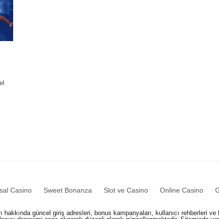
el
sal Casino
Sweet Bonanza
Slot ve Casino
Online Casino
G
rı hakkında güncel giriş adresleri, bonus kampanyaları, kullanıcı rehberleri ve 