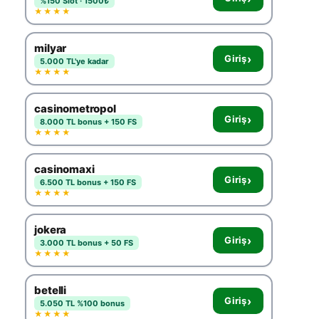
%150 Slot · 1500₺
★★★★
milyar
›
Giriş
5.000 TL'ye kadar
★★★★
casinometropol
›
Giriş
8.000 TL bonus + 150 FS
★★★★
casinomaxi
›
Giriş
6.500 TL bonus + 150 FS
★★★★
jokera
›
Giriş
3.000 TL bonus + 50 FS
★★★★
betelli
›
Giriş
5.050 TL %100 bonus
★★★★