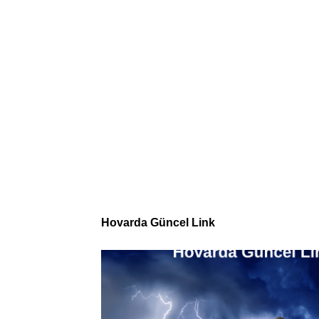
Hovarda Güncel Link