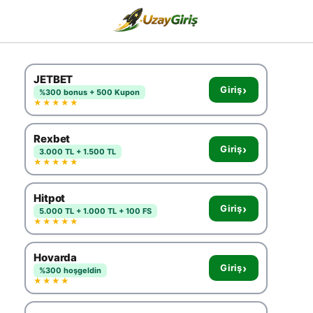
JETBET
›
Giriş
%300 bonus + 500 Kupon
★★★★★
Rexbet
›
Giriş
3.000 TL + 1.500 TL
★★★★★
Hitpot
›
Giriş
5.000 TL + 1.000 TL + 100 FS
★★★★★
Hovarda
›
Giriş
%300 hoşgeldin
★★★★