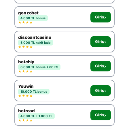
genzobet
›
Giriş
4.000 TL bonus
★★★★
discountcasino
›
Giriş
5.000 TL nakit iade
★★★★
betchip
›
Giriş
6.000 TL bonus + 80 FS
★★★★
Youwin
›
Giriş
10.000 TL bonus
★★★★
betroad
›
Giriş
4.000 TL + 1.000 TL
★★★★