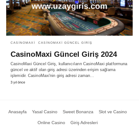
CASINOMAXI
CASINOMAXI GÜNCEL GIRIŞ
CasinoMaxi Güncel Giriş 2024
CasinoMaxi Güncel Giriş, kullanıcıların CasinoMaxi platformuna
güncel ve aktif olan giriş adresi üzerinden erişim sağlama
işlemidir. CasinoMaxi'nin giriş adresi zaman…
3 yıl önce
Anasayfa
Yasal Casino
Sweet Bonanza
Slot ve Casino
Online Casino
Giriş Adresleri