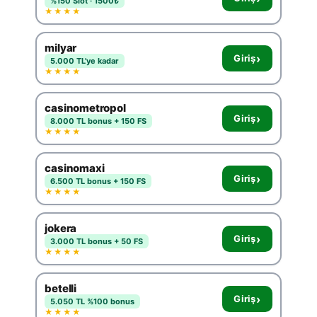
%150 Slot · 1500₺
★★★★
milyar
›
Giriş
5.000 TL'ye kadar
★★★★
casinometropol
›
Giriş
8.000 TL bonus + 150 FS
★★★★
casinomaxi
›
Giriş
6.500 TL bonus + 150 FS
★★★★
jokera
›
Giriş
3.000 TL bonus + 50 FS
★★★★
betelli
›
Giriş
5.050 TL %100 bonus
★★★★