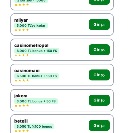
%150 Slot · 1500₺
★★★★
milyar
›
Giriş
5.000 TL'ye kadar
★★★★
casinometropol
›
Giriş
8.000 TL bonus + 150 FS
★★★★
casinomaxi
›
Giriş
6.500 TL bonus + 150 FS
★★★★
jokera
›
Giriş
3.000 TL bonus + 50 FS
★★★★
betelli
›
Giriş
5.050 TL %100 bonus
★★★★