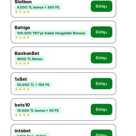
Slotbon
›
Giriş
4.000 TL bonus + 300 FS
★★★★
Bahigo
›
Giriş
100.000 TRY'ye Kadar Hoşgeldin Bonusu
★★★★
BankonBet
›
Giriş
4000 TL Bonus
★★★★
1xBet
›
Giriş
55.000 TL + 150 FS
★★★★
bets10
›
Giriş
10.000 TL bonus + 50 FS
★★★★
intobet
›
Giriş