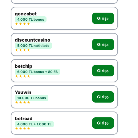
genzobet
›
Giriş
4.000 TL bonus
★★★★
discountcasino
›
Giriş
5.000 TL nakit iade
★★★★
betchip
›
Giriş
6.000 TL bonus + 80 FS
★★★★
Youwin
›
Giriş
10.000 TL bonus
★★★★
betroad
›
Giriş
4.000 TL + 1.000 TL
★★★★