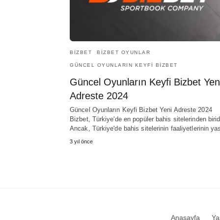
BIZBET
BIZBET OYUNLAR
GÜNCEL OYUNLARIN KEYFI BIZBET
Güncel Oyunların Keyfi Bizbet Yen
Adreste 2024
Güncel Oyunların Keyfi Bizbet Yeni Adreste 2024
Bizbet, Türkiye'de en popüler bahis sitelerinden biridi
Ancak, Türkiye'de bahis sitelerinin faaliyetlerinin y
3 yıl önce
Anasayfa
Ya