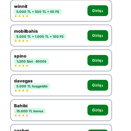
winnit
›
Giriş
5.000 TL + 500 TL + 50 FS
★★★★
mobilbahis
›
Giriş
5.000 TL + 1.000 TL + 100 FS
★★★★
spino
›
Giriş
%200 Slot · 4000₺
★★★★
davegas
›
Giriş
5.000 TL hoşgeldin
★★★★
Bahibi
›
Giriş
15.000 TL bonus
★★★★
casher