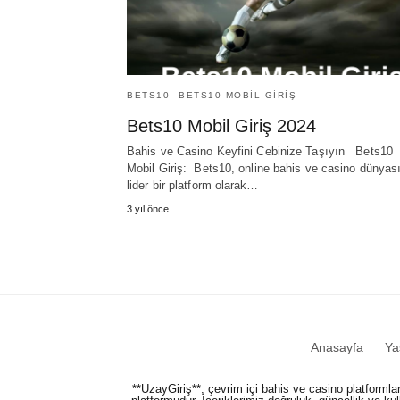
BETS10
BETS10 MOBIL GIRIŞ
Bets10 Mobil Giriş 2024
Bahis ve Casino Keyfini Cebinize Taşıyın Bets10
Mobil Giriş: Bets10, online bahis ve casino dünyas
lider bir platform olarak…
3 yıl önce
Anasayfa
Ya
**UzayGiriş**, çevrim içi bahis ve casino platformla