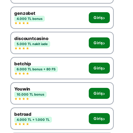
genzobet
›
Giriş
4.000 TL bonus
★★★★
discountcasino
›
Giriş
5.000 TL nakit iade
★★★★
betchip
›
Giriş
6.000 TL bonus + 80 FS
★★★★
Youwin
›
Giriş
10.000 TL bonus
★★★★
betroad
›
Giriş
4.000 TL + 1.000 TL
★★★★